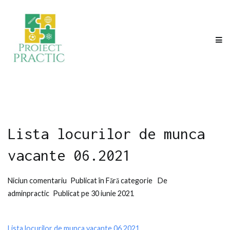
Sari
la
conținut
Proiect Practic
Program de stagii de practica pentru elevii din ITI Delta Dunarii
Lista locurilor de munca
vacante 06.2021
la
Niciun comentariu
Publicat în
Fără categorie
De
Lista
adminpractic
Publicat pe
30 iunie 2021
locurilor
de
Lista locurilor de munca vacante 06.2021