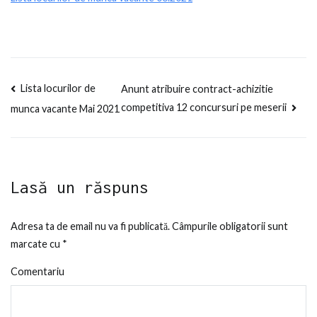
munca
vacante
06.2021
Navigare
Lista locurilor de
Anunt atribuire contract-achizitie
competitiva 12 concursuri pe meserii
munca vacante Mai 2021
în
articole
Lasă un răspuns
Adresa ta de email nu va fi publicată.
Câmpurile obligatorii sunt
marcate cu
*
Comentariu