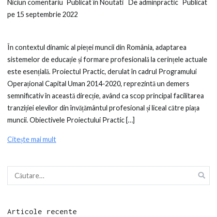
la
Niciun comentariu
Publicat în
Noutati
De
adminpractic
Publicat
Proiectul
pe
15 septembrie 2022
Practic:
Îmbunătățirea
În contextul dinamic al pieței muncii din România, adaptarea
Utilității
sistemelor de educație și formare profesională la cerințele actuale
Sistemelor
este esențială. Proiectul Practic, derulat în cadrul Programului
de
Operațional Capital Uman 2014-2020, reprezintă un demers
Educație
semnificativ în această direcție, având ca scop principal facilitarea
și
tranziției elevilor din învățământul profesional și liceal către piața
Formare
muncii. Obiectivele Proiectului Practic […]
pentru
Piața
Citește mai mult
Muncii
Caută
după:
Articole recente