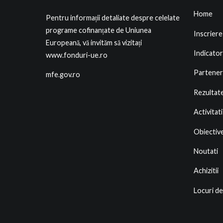
Home
Pentru informații detaliate despre celelate
programe cofinanțate de Uniunea
Inscriere
Europeană, vă invităm să vizitați
Indicator
www.fonduri-ue.ro
Partener
mfe.gov.ro
Rezultat
Activitati
Obiectiv
Noutati
Achizitii
Locuri d