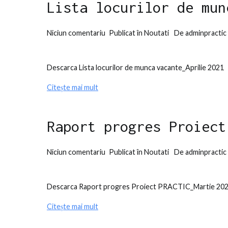
Lista locurilor de mun
la
Niciun comentariu
Publicat în
Noutati
De
adminpractic
Lista
locurilor
Descarca Lista locurilor de munca vacante_Aprilie 2021
de
munca
Citește mai mult
vacante
Aprilie
2021
Raport progres Proiect
la
Niciun comentariu
Publicat în
Noutati
De
adminpractic
Raport
progres
Descarca Raport progres Proiect PRACTIC_Martie 20
Proiect
PRACTIC
Citește mai mult
Martie
2021