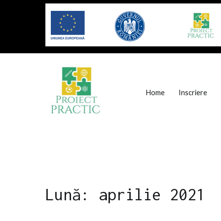
Sari
la
conținut
Home
Inscriere
Proiect Practic
Program de stagii de practica pen
Lună:
aprilie 2021