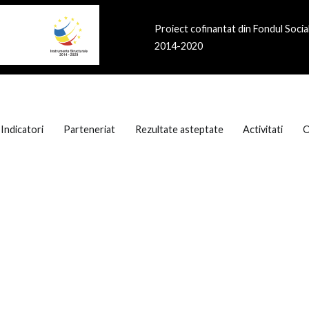
Proiect cofinantat din Fondul Soci
2014-2020
Indicatori
Parteneriat
Rezultate asteptate
Activitati
O
tru elevii din ITI Delta Dunarii