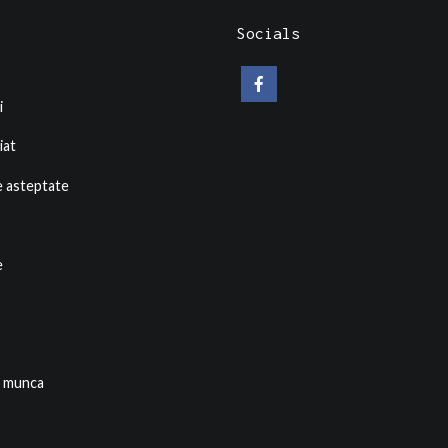
Socials
i
iat
e asteptate
e
e munca