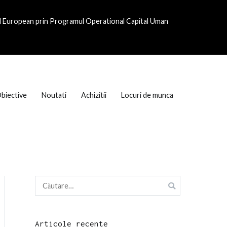
al European prin Programul Operational Capital Uman
biective
Noutati
Achizitii
Locuri de munca
Caută
după:
Articole recente